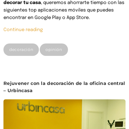
decorar tu casa
, queremos ahorrarte tiempo con las
siguientes top aplicaciones móviles que puedes
encontrar en Google Play o App Store.
«Top
Continue reading
Apps
para
decoración
opinión
búsqueda
y
decoración
de
tu
Rejuvener con la decoración de la oficina central
vivienda
– Urbincasa
2017»