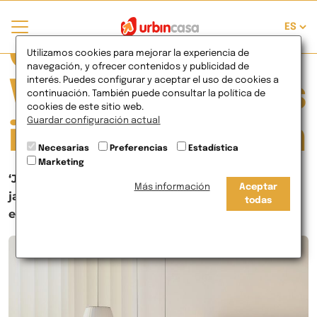
Currently
Utilizamos cookies para mejorar la experiencia de
navegación, y ofrecer contenidos y publicidad de
interés. Puedes configurar y aceptar el uso de cookies a
Viewing Posts
continuación. También puede consultar la política de
cookies de este sitio web.
Guardar configuración actual
in decoración
Necesarias
Preferencias
Estadística
Marketing
‘Japandi’, el estilo de moda que combina el zen
Más información
Aceptar
japonés con la naturalidad del diseño
todas
escandinavo