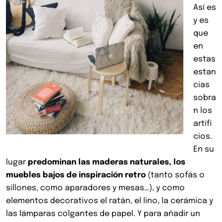
Así es
y es
que
en
estas
estan
cias
sobra
n los
artifi
cios.
En su
lugar
predominan las maderas naturales, los
muebles bajos de inspiración retro
(tanto s
ofás o
sillones, como aparadores y mesas…)
, y como
elementos decorativos el ratán, el lino, la cerámica y
las lámparas colgantes de papel. Y para añadir un