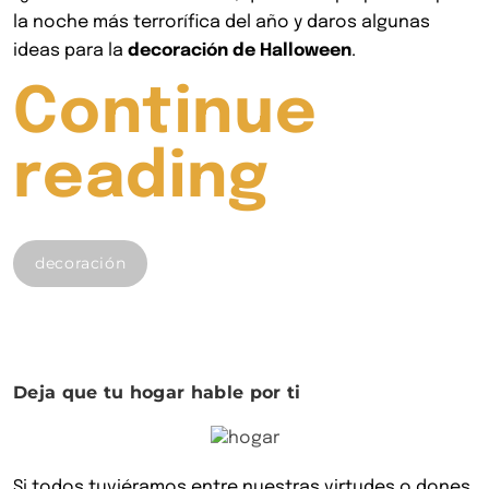
la noche más terrorífica del año y daros algunas
ideas para la
decoración de Halloween
.
Continue
«Este
reading
31
decoración
de
octub
Deja que tu hogar hable por ti
déjate
Si todos tuviéramos entre nuestras virtudes o dones