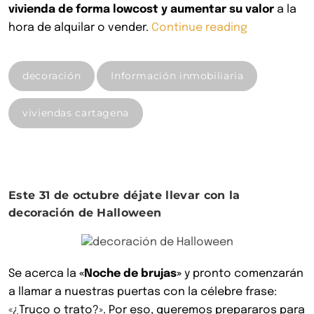
vivienda de forma lowcost y aumentar su valor
a la
«Cómo
hora de alquilar o vender.
Continue reading
arreglar
una
decoración
Información inmobiliaria
vivienda
de
viviendas cartagena
forma
lowcost
y
aumentar
su
Este 31 de octubre déjate llevar con la
valor»
decoración de Halloween
Se acerca la
«Noche de brujas»
y pronto comenzarán
a llamar a nuestras puertas con la célebre frase:
«¿Truco o trato?». Por eso, queremos prepararos para