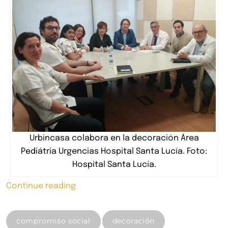
Urbincasa colabora en la decoración Área
Pediátria Urgencias Hospital Santa Lucía. Foto:
Hospital Santa Lucía.
«Colaboramos
Continue reading
en
la
compromiso social
decoración
nueva