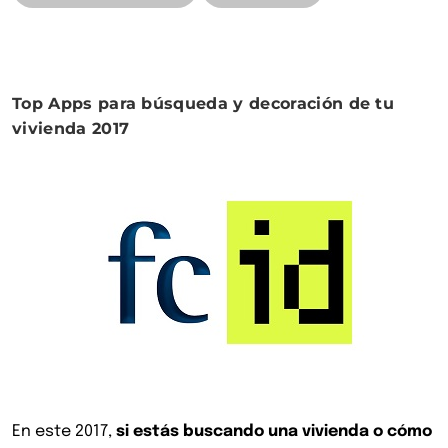
decoración
de
las
urgencias
Top Apps para búsqueda y decoración de tu
pediátricas
vivienda 2017
del
Hospital
Santa
Lucía»
En este 2017,
si estás buscando una vivienda o cómo