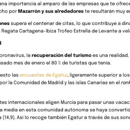
ana importancia al amparo de las empresas que te ofrece
cho por
Mazarrón y sus alrededores
te resultarán muy e
ones
supera el centenar de citas, lo que contribuye a dinam
la Regata Cartagena-Ibiza Trofeo Estrella de Levante a vel
d
coronavirus, la
recuperación del turismo
es una realidad. 
asado mes de enero el 80 % de turistas que tenía.
esto las
encuestas de Egatur
, ligeramente superior a los
 por la Comunidad de Madrid y las islas Canarias en el
ran
antes internacionales eligen Murcia para pasar unas vaca
ncia media en esta comunidad autónoma se haya converti
ia (14,9). Así lo recoge también Egatur a través de sus s