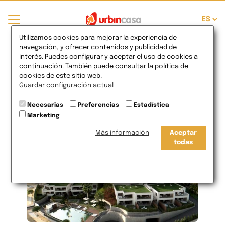
Revaloración histórica
Utilizamos cookies para mejorar la experiencia de
navegación, y ofrecer contenidos y publicidad de
de la vivienda de obra
interés. Puedes configurar y aceptar el uso de cookies a
continuación. También puede consultar la política de
cookies de este sitio web.
nueva
Guardar configuración actual
Necesarias
Preferencias
Estadística
22
de Ago
2024
Marketing
Más información
Aceptar
todas