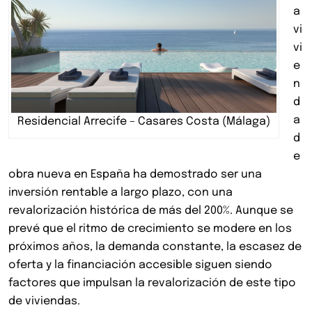
a
vi
vi
e
n
d
a
Residencial Arrecife – Casares Costa (Málaga)
d
e
obra nueva en España ha demostrado ser una
inversión rentable a largo plazo, con una
revalorización histórica de más del 200%. Aunque se
prevé que el ritmo de crecimiento se modere en los
próximos años, la demanda constante, la escasez de
oferta y la financiación accesible siguen siendo
factores que impulsan la revalorización de este tipo
de viviendas.