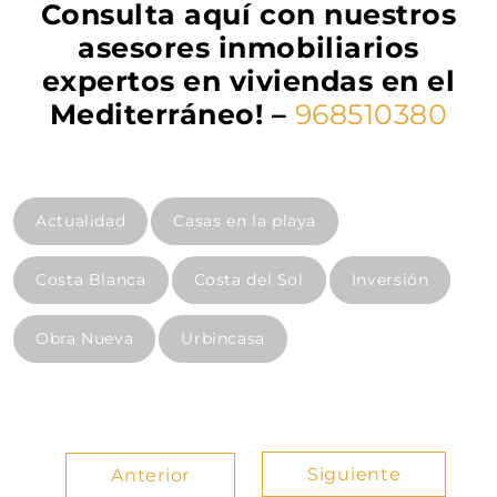
Consulta aquí con nuestros
asesores inmobiliarios
expertos en viviendas en el
Mediterráneo! –
968510380
Actualidad
Casas en la playa
Costa Blanca
Costa del Sol
Inversión
Obra Nueva
Urbincasa
Siguiente
Anterior