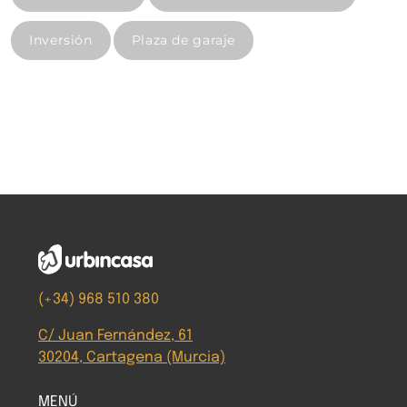
Inversión
Plaza de garaje
(+34) 968 510 380
C/ Juan Fernández, 61
30204, Cartagena (Murcia)
MENÚ