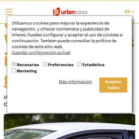
Currently
Utilizamos cookies para mejorar la experiencia de
navegación, y ofrecer contenidos y publicidad de
interés. Puedes configurar y aceptar el uso de cookies a
Viewing Posts
continuación. También puede consultar la política de
cookies de este sitio web.
Guardar configuración actual
in Plaza de
Necesarias
Preferencias
Estadística
Marketing
garaje
Más información
Aceptar
todas
¡Aparca a la primera! Residencial Atalaya,
Cartagena