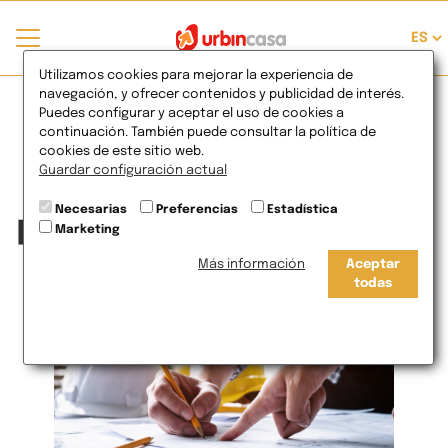
¿Se puede comprar
Utilizamos cookies para mejorar la experiencia de
navegación, y ofrecer contenidos y publicidad de interés.
Puedes configurar y aceptar el uso de cookies a
una vivienda
continuación. También puede consultar la política de
cookies de este sitio web.
directamente a una
Guardar configuración actual
Necesarias
Preferencias
Estadística
promotora en España?
Marketing
Más información
Aceptar
06
de Mar
2025
todas