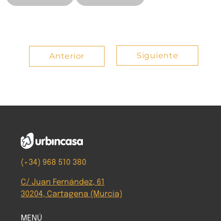
Siguiente
Anterior
(+34) 968 510 380
C/ Juan Fernández, 61
30204, Cartagena (Murcia)
MENÚ