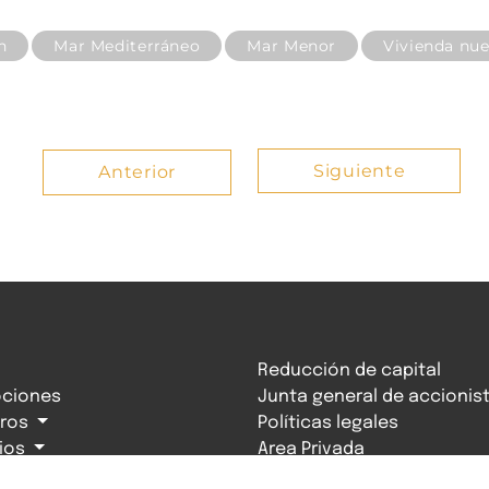
n
Mar Mediterráneo
Mar Menor
Vivienda nu
Siguiente
Anterior
Reducción de capital
ciones
Junta general de accionis
tros
Políticas legales
cios
Area Privada
Medidas Antifraude