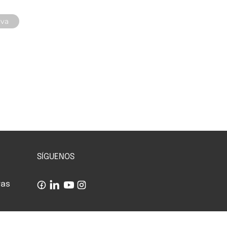
eva
SÍGUENOS
tas