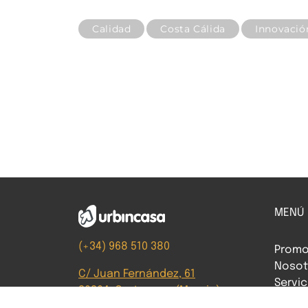
Calidad
Costa Cálida
Innovació
MENÚ
(+34) 968 510 380
Promo
Noso
C/ Juan Fernández, 61
Servi
30204, Cartagena (Murcia)
Blog