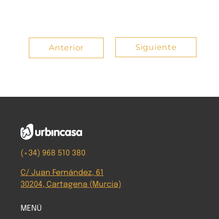
Siguiente
Anterior
(+34) 968 510 380
C/ Juan Fernández, 61
30204, Cartagena (Murcia)
MENÚ