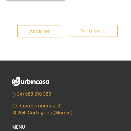
Siguiente
Anterior
(+34) 968 510 380
C/ Juan Fernández, 61
30204, Cartagena (Murcia)
MENÚ