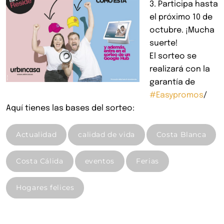
3. Participa hasta
el próximo 10 de
octubre. ¡Mucha
suerte!
El sorteo se
realizará con la
garantía de
#Easypromos
/
Aquí tienes las bases del sorteo:
Actualidad
calidad de vida
Costa Blanca
Costa Cálida
eventos
Ferias
Hogares felices