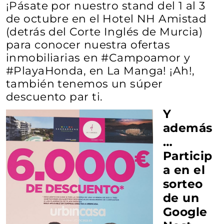
¡Pásate por nuestro stand del 1 al 3
de octubre en el Hotel NH Amistad
(detrás del Corte Inglés de Murcia)
para conocer nuestra ofertas
inmobiliarias en #Campoamor y
#PlayaHonda, en La Manga! ¡Ah!,
también tenemos un súper
descuento par ti.
Y
además
…
Particip
a en el
sorteo
de un
Google