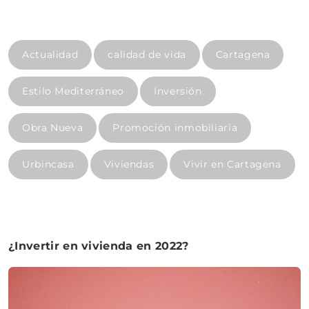
Actualidad
calidad de vida
Cartagena
Estilo Mediterráneo
Inversión
Obra Nueva
Promoción inmobiliaria
Urbincasa
Viviendas
Vivir en Cartagena
¿Invertir en vivienda en 2022?