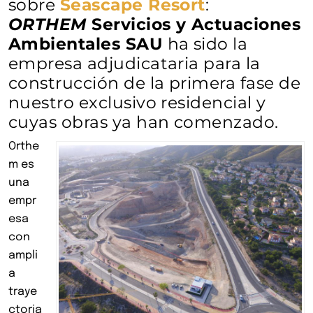
sobre
Seascape Resort
:
ORTHEM
Servicios y Actuaciones
Ambientales SAU
ha sido la
empresa adjudicataria para la
construcción de la primera fase de
nuestro exclusivo residencial y
cuyas obras ya han comenzado.
Orthe
m es
una
empr
esa
con
ampli
a
traye
ctoria